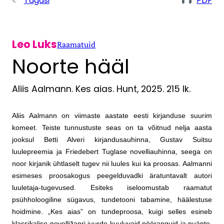
Tagasi
PDF
Leo Luks
Raamatuid
Noorte hääl
Aliis Aalmann. Kes aias. Hunt, 2025. 215 lk.
Aliis Aalmann on viimaste aastate eesti kirjanduse suurim
komeet. Teiste tunnustuste seas on ta võitnud nelja aasta
jooksul Betti Alveri kirjandusauhinna, Gustav Suitsu
luulepreemia ja Friedebert Tuglase novelliauhinna, seega on
noor kirjanik ühtlaselt tugev nii luules kui ka proosas. Aalmanni
esimeses proosakogus peegelduvadki äratuntavalt autori
luuletaja-tugevused. Esiteks iseloomustab raamatut
psühholoogiline sügavus, tundetooni tabamine, häälestuse
hoidmine. „Kes aias” on tundeproosa, kuigi selles esineb
klassikalise novelližanri juurde kuuluvaid pööranguid ja puänte.