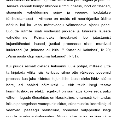
Teiseks kannab kompositsiooni rütmitunnetus, lood on tihedad,
stseenide vaheldumine sujuv ja veenev, hoidutakse
tühiheietamisest – viimane on muidu nii noorkirjanike üldine
nõrkus kui ka vaba mõttevoogu võimendava ajastu pahe.
Lugude rütmile lisab voolavust pikkade ja lühikeste lausete
vaheldumine. Kolmandaks ilmestavad loo jutustamist
kujunditihedad laused, justkui proosasse sisse murdvad
luuleread (nt „Inimene oli küla. // Korter oli kalmistu”, lk 20;
„Vana aasta oligi roiskuma hakanud”, lk 51).
Kui püüda esmalt oletada Aalmanni luule põhjal, milliseid jutte
ta kirjutada võiks, siis kerkivad silme ette väikesed poeemid
proosas, kus juba kiidetud kujunditihe lause oleks läbiv, süžee
hõre, eri hääled põimuksid – ehk tekib isegi teatav
kummituslikkuse efekt. Tegelikult on raamatus kõike seda palju
vähem, lugude ülesehitus on klassikaline, enamasti kolmandas
isikus peategelase vaatepunkt sidus, sündmustiku keerdkäigud
veenvad, peaaegu realistlikud, sõnavara väljapeetud isegi
noorte tegelaste dialoogides. Minu maitse jaoks on liiga vähe