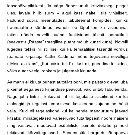
lapsepõlvepildikesi. Ja väga õnnestunult kruvitaksegi pinget
üles, lavale hiilib surm – algul kassi näitel, siis vihjeliselt,
kadunud sõpra meenutades, tabuteemat kompides, kuniks
traumaatiline sündmus avaneb loo lõpul tontliku visioonina,
täites nõnda novelli puändi funktsiooni täiesti loomulikult
(seevastu „Räästa” traagiline puänt mõjub kunstlikuna). Novelli
lugedes tekkis nii stiililisel kui ka temaatilisel tasandil võrdlus
raamatu kirjastaja Kätlin Kaldmaa mõne tugevama novelliga
(„Meie aja laps”, „Kui poisid tulid”). Just nii, poeedina loitsides,
võiks autor veelgi rohkem ja julgemalt kirjutada.
Aalmann ei kirjuta puhast autofiktsiooni, mis paistab olevat juba
pikemat aega eesti kirjanduse peavool, vaid üritab fabuleerida.
Nagu juba kiitsin, kukuvad tal nii tegelaste siseilmad kui ka
dialoogid ja tegelasi ümbritseva keskkonna kujutamine hästi
välja. Kuid nii tegelaskond kui ka nende mänguruum jäävad
kitsaks: minategelased varieeruvad tütarlapsest noore naiseni
ning vastavalt muutuvad psüühiliste painete detailid ja neid
tekitavad kõrvaltegelased. Sündmustik hargneb tänapäeva