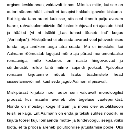
argises keskkonnas, valdavalt linnas. Miks ka mitte, kui see on
autori südamehääl, ainult et tasapisi hakkab igavaks kiskuma.
Kui kiigata taas autori luulesse, siis seal ilmneb palju avaram
haare, rahvaluulemotiivide töötlustes kuhjuvad eri ajastute kihid
ja hääled (vt nt tsüklit „Las tuhast tõuseb lind” kogus
„Verihaljas”). Miskipärast ei ole seda avarust veel jutuvestmises
tunda, aga andkem aega atra seada. Ma ei imestaks, kui
Aalmann rõõmustab lugejaid mõne aja pärast monumentaalse
romaaniga, mille keskmes on naiste hingevaevad ja
sündmustik rullub lahti mitme sajandi jooksul. Ajaloolise
romaani kirjutamine nõuab lisaks teadmistele head
sisseelamisvõimet, kuid seda jagub Aalmannil piisavalt.
Miskipärast kirjutab noor autor seni valdavalt monoloogilist
proosat, kus maailm avaneb ühe tegelase vaatepunktist.
Nõnda on mõistagi kõige lihtsam ja moes olev autofiktsioon
teisiti ei käigi. Ent Aalmann on enda ja teksti suhtes nõudlik, ei
kirjuta toorel kujul omaenda mõtte- ja tundevoogu, seega võiks
loota, et ta proosa areneb polüfoonilise jutustamise poole. Üks