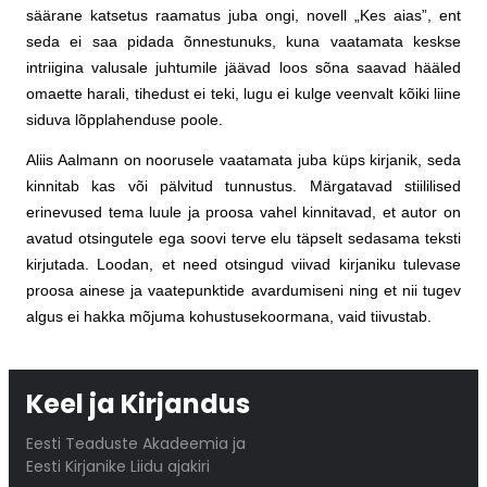
säärane katsetus raamatus juba ongi, novell „Kes aias”, ent
seda ei saa pidada õnnestunuks, kuna vaatamata keskse
intriigina valusale juhtumile jäävad loos sõna saavad hääled
omaette harali, tihedust ei teki, lugu ei kulge veenvalt kõiki liine
siduva lõpplahenduse poole.
Aliis Aalmann on noorusele vaatamata juba küps kirjanik, seda
kinnitab kas või pälvitud tunnustus. Märgatavad stiililised
erinevused tema luule ja proosa vahel kinnitavad, et autor on
avatud otsingutele ega soovi terve elu täpselt sedasama teksti
kirjutada. Loodan, et need otsingud viivad kirjaniku tulevase
proosa ainese ja vaatepunktide avardumiseni ning et nii tugev
algus ei hakka mõjuma kohustusekoormana, vaid tiivustab.
Keel ja Kirjandus
Eesti Teaduste Akadeemia ja
Eesti Kirjanike Liidu ajakiri