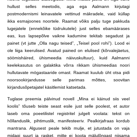
hullust selles meetodis, aga ega Aalmann kirjutagi
postmodernismi leinavatele vettinud mäkradele, vaid küllap
ikka esmajoones noortele. Raamat võiks palju tuge pakkuda
lugejatele (ennekõike tüdrukutele) just selles ebamäärases
eas, kus lapsepõlve vaikne kadumine tekitab segadust ja
painet (vt jutte „Olla nagu teised”, „Teisel pool rohi”). Lood ei
ole liiga keerulised. Avatud pained on elulised (kõrvalejäetus,
söömishäired, ühismeedia näivuskultuur), kuid Aalmanni
keelekasutus on galaktika võrra rikkam ühismeedias noori
hullutavate mögastaaride omast. Raamat kuulub üht otsa pidi
noorsookirjandusse selle parimas mõttes, soovitan
kirjandusõpetajatel käsitlemist katsetada.
Tuglase preemia pälvinud novell „Mina ei käinud siis veel
koolis” tõuseb teiste seast esile just selle poolest, et autor
laseb oma poeetilistel registritel julgelt voolata: tekst on
hõllanduslik, pihtimuslik, manifesteeriv. Pealkirjafraas kordub
mantrana. Algusest peale tekib mulje, et jutustada on vaja
midagi suurt ja rasket, mitte ei koota mälulõngast niisama