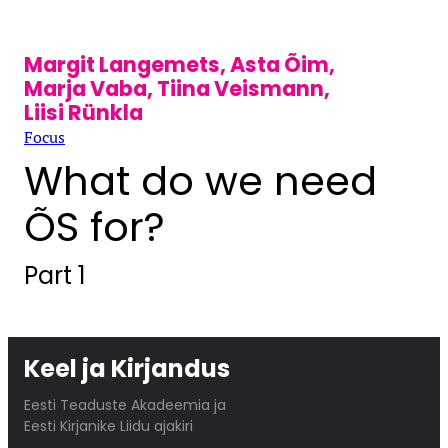
Margit Langemets
,
Asta Õim
,
Marja Vaba
,
Tiina Veismann
,
Liisi Rünkla
Focus
What do we need
ÕS for?
Part 1
Keel ja Kirjandus
Eesti Teaduste Akadeemia ja
Eesti Kirjanike Liidu ajakiri