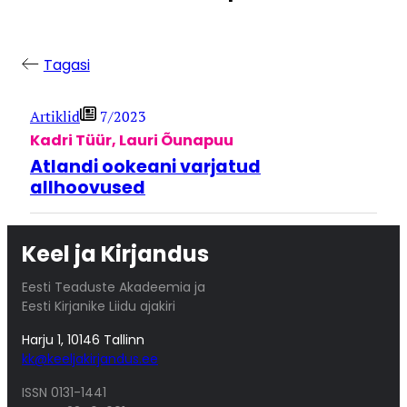
Tagasi
Artiklid
7/2023
Kadri Tüür
,
Lauri Õunapuu
Atlandi ookeani varjatud
allhoovused
Keel ja Kirjandus
Eesti Teaduste Akadeemia ja
Eesti Kirjanike Liidu ajakiri
Harju 1, 10146 Tallinn
kk@keeljakirjandus.ee
ISSN 0131-1441