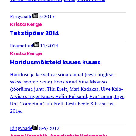
Ringvaade
5/2015
Krista Kerge
Tekstipäev 2014
Raamatuid
11/2014
Krista Kerge
Haridusmõisteid kuues kuues
Hariduse ja kasvatuse sõnaraamat (eesti-inglise-
saksa-soome-vene). Koostanud Viivi Maanso
(töörühma juht), Tiiu Erelt, Mari Kadakas, Ulve Kala-
Arvisto, Inger Kraav, Helin Puksand, Eva Tamm, Inge
Unt. Toimetaja Tiiu Erelt. Eesti Keele Sihtasutus,
2014.
Ringvaade
8-9/2012