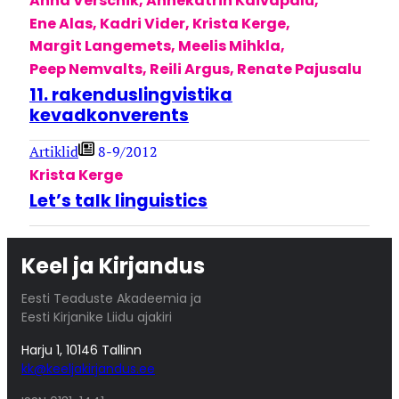
Anna Verschik
,
Annekatrin Kaivapalu
,
Ene Alas
,
Kadri Vider
,
Krista Kerge
,
Margit Langemets
,
Meelis Mihkla
,
Peep Nemvalts
,
Reili Argus
,
Renate Pajusalu
11. rakenduslingvistika
kevadkonverents
Artiklid
8-9/2012
Krista Kerge
Let’s talk linguistics
Keel ja Kirjandus
Eesti Teaduste Akadeemia ja
Eesti Kirjanike Liidu ajakiri
Harju 1, 10146 Tallinn
kk@keeljakirjandus.ee