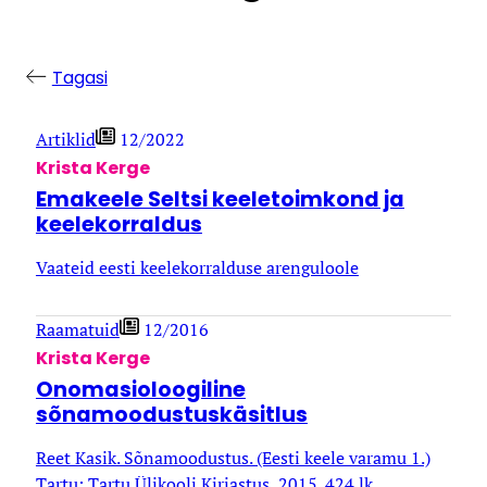
Tagasi
Artiklid
12/2022
Krista Kerge
Emakeele Seltsi keeletoimkond ja
keelekorraldus
Vaateid eesti keelekorralduse arenguloole
Raamatuid
12/2016
Krista Kerge
Onomasioloogiline
sõnamoodustuskäsitlus
Reet Kasik. Sõnamoodustus. (Eesti keele varamu 1.)
Tartu: Tartu Ülikooli Kirjastus, 2015. 424 lk.