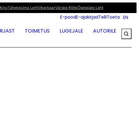
Kino
Täheke
Uma Leht
Vikerkaar
Värske Rõhk
Õpetajate Leht
E-pood
E-ajakirjad
Telli
Toeta
EN
IRJAST
TOIMETUS
LUGEJALE
AUTORILE