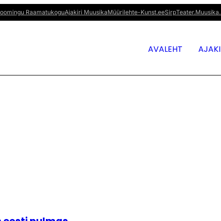
oomingu Raamatukogu
Ajakiri Muusika
Müürileht
e-Kunst.ee
Sirp
Teater.Muusika.
AVALEHT
AJAK