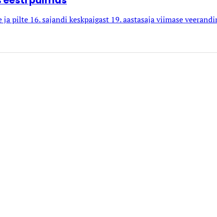
 eesti pulmas
 ja pilte 16. sajandi keskpaigast 19. aasta­saja viimase veeran