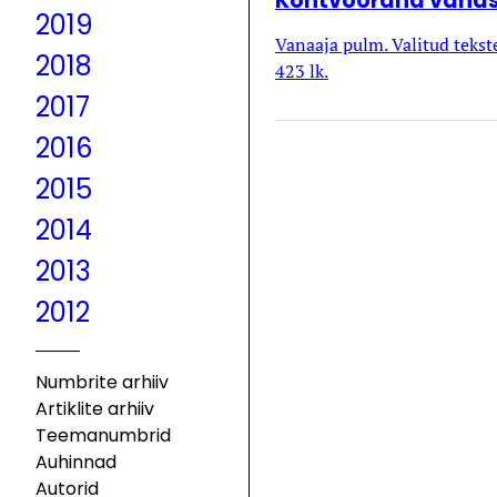
Kontvõõrana vanas
2019
Vanaaja pulm. Valitud tekste
2018
423 lk.
2017
2016
2015
2014
2013
2012
Numbrite arhiiv
Artiklite arhiiv
Teemanumbrid
Auhinnad
Autorid