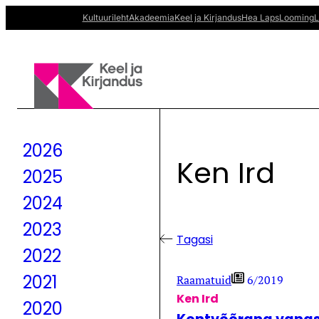
Skip
Kultuurileht
Akadeemia
Keel ja Kirjandus
Hea Laps
Looming
L
to
content
2026
Ken Ird
2025
2024
2023
Tagasi
2022
2021
Raamatuid
6/2019
Ken Ird
2020