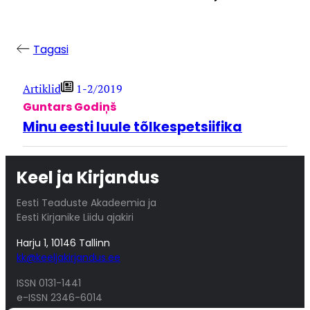
Tagasi
Artiklid
1-2/2019
Guntars Godiņš
Minu eesti luule tõlkespetsiifika
Keel ja Kirjandus
Eesti Teaduste Akadeemia ja
Eesti Kirjanike Liidu ajakiri
Harju 1, 10146 Tallinn
kk@keeljakirjandus.ee
ISSN 0131-1441
e-ISSN 2346-6014