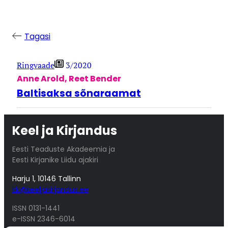
Tagasi
Ringvaade
3/2020
Anne Arold
,
Reet Bender
Baltisaksa sõnaraamat
Keel ja Kirjandus
Eesti Teaduste Akadeemia ja
Eesti Kirjanike Liidu ajakiri
Harju 1, 10146 Tallinn
kk@keeljakirjandus.ee
ISSN 0131-1441
e-ISSN 2346-6014