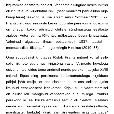
kirjutamise eesmärgi poolest. Vennaste elulugude keskpunktiks
oli kirjutaja või kirjeldatud isiku (sest mõnikord pani eluloo kirja
keegi teine) teekond usulise ärkamiseni (Põldmäe 1938: 387).
Prantsu elulugu seevastu keskendub ühe perekonna loole, mis
on tihedalt kokku põimitud oluliste sündmustega eestlaste
ajaloos. Autori surma tõttu jäid mälestused lõpuni kirjutamata.
Valminud algusosa ilmus postuumselt 1937. aastal –
memuaristika „õitseajal”, nagu märgib Hinrikus (2010: 33).
Oma suguvõsast kirjutades tõstab Prants mitmel korral esile
selle liikmete suurt huvi kirjasõna vastu. Vaimsete huvidega
esivanemaid leidus tema andmeil nende perekonnas juba XVIII
sajandi lõpus ning perekonna koduraamatukogu kirjelduse
põhjal jääb mulje, et see sisaldas suurt osa selleks ajaks
ilmunud eestikeelsest kirjavarast. Kirjakultuuri väärtustamisel
on olulist rolli mänginud vennastekogudus, millega Prantsu
perekond nii isa- kui ka emaliinis seotud oli. Seetõttu sisaldas
nende koduraamatukogu ka vaimuliku sisuga tekstide (jutluste,
manitsuste, laulude) käsikirjalisi ärakirjutusi ning „vendade”