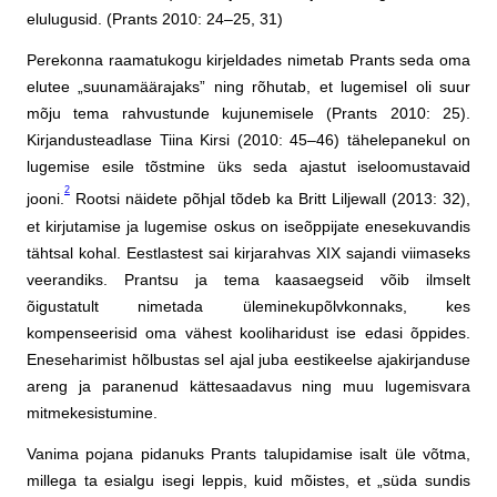
elulugusid. (Prants 2010: 24–25, 31)
Perekonna raamatukogu kirjeldades nimetab Prants seda oma
elutee „suunamäärajaks” ning rõhutab, et lugemisel oli suur
mõju tema rahvustunde kujunemisele (Prants 2010: 25).
Kirjandusteadlase Tiina Kirsi (2010: 45–46) tähelepanekul on
lugemise esile tõstmine üks seda ajastut iseloomustavaid
2
jooni.
Rootsi näidete põhjal tõdeb ka Britt Liljewall (2013: 32),
et kirjutamise ja lugemise oskus on iseõppijate enesekuvandis
tähtsal kohal. Eestlastest sai kirjarahvas XIX sajandi viimaseks
veerandiks. Prantsu ja tema kaasaegseid võib ilmselt
õigustatult nimetada üleminekupõlvkonnaks, kes
kompenseerisid oma vähest kooliharidust ise edasi õppides.
Eneseharimist hõlbustas sel ajal juba eestikeelse ajakirjanduse
areng ja paranenud kättesaadavus ning muu lugemisvara
mitmekesistumine.
Vanima pojana pidanuks Prants talupidamise isalt üle võtma,
millega ta esialgu isegi leppis, kuid mõistes, et „süda sundis