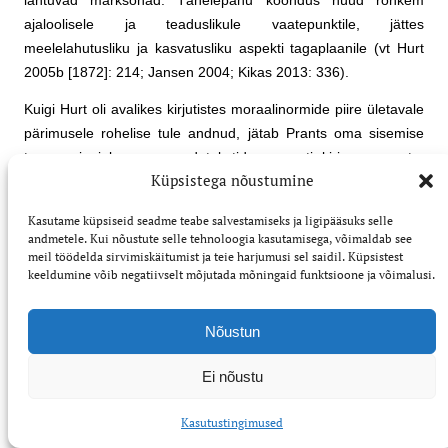
lähtuvad märksõnad. Tähelepanu koondus nüüd rohkem
ajaloolisele ja teaduslikule vaatepunktile, jättes
meelelahutusliku ja kasvatusliku aspekti tagaplaanile (vt Hurt
2005b [1872]: 214; Jansen 2004; Kikas 2013: 336).
Kuigi Hurt oli avalikes kirjutistes moraalinormide piire ületavale
pärimusele rohelise tule andnud, jätab Prants oma sisemise
tsensuuri ajel seesugused tekstid enamasti kirja panemata:
Küpsistega nõustumine
„Kuid mõned üsna hullropud laulud ja jutud jätsin küll
kirjutamata, aga kui ehk needgi materialiks tarwilised on, siis
Kasutame küpsiseid seadme teabe salvestamiseks ja ligipääsuks selle
wõin ju edaspidi saata” (EKM EKLA, f 43, m 17:51, l 2/3p,
andmetele. Kui nõustute selle tehnoloogia kasutamisega, võimaldab see
25. XI 1887). Mõne üksiku teksti on ta siiski Hurdale saatnud
meil töödelda sirvimiskäitumist ja teie harjumusi sel saidil. Küpsistest
keeldumine võib negatiivselt mõjutada mõningaid funktsioone ja võimalusi.
märkusega: „Tõisend. On küll üsna ropp, aga olgu see mitme
sarnaste seast proowiks” (H II 3, 120 (18)).
Nõustun
Veel mälestusteski tegi Prants oma valikutest juttu. Siit nähtub,
kuivõrd suurt mõju avaldas Hurda pastoriamet.
Ei nõustu
Obinitsa kolga vanade juttude kirjutamisel märkasin, et
Kasutustingimused
neisse oli tunginud õige palju täisvenelist ainest, mis