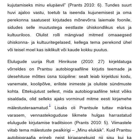
kujutamiseks minu elupäevil” (Prants 2010: 6). Tundes suurt
huvi ajaloo vastu, toetub ta iseenda kujunemisest ja oma
perekonna saatusest kirjutades mõnevõrra laiemale foonile,
sidudes selle muutustega eestlaste ühiskondlikus elus ja
kultuuriloos. Olulist rolli mängivad mitmed omaaegsed
ühiskonna- ja kultuuritegelased, kellega tema perekond ühel
või teisel moel kas isiklikult või kaude kokku puutus.
Elulugude uurija Rutt Hinrikuse (2010: 27) kirjeldatuga
võrreldes on Prantsu autobiograafiline kirjutis teemade ja
ülesehituse mõttes üsna tüüpiline: sealt leiab kirjeldusi kodu,
vanemate, koolipõlve, eriliste inimeste ja oluliste sündmuste
kohta. Ettekujutust sellest, mida autobiograafiline tekst võiks
sisaldada, olid selleks ajaks vorminud mitme eesti kirjamehe
1
mälestusteraamatud.
Lisaks oli Prantsule tuttav märksa
varasem, vennastekoguduse liikmete hulgas harrastatud
elulugude kirjutamise traditsioon (Prants 2010: 5). Viimastele
viitab tema mälestuste pealkirigi – „Minu elukäik”. Kuid Prantsu
autobiograafia erineb neist kirjapanekuist nii sisu kui ka