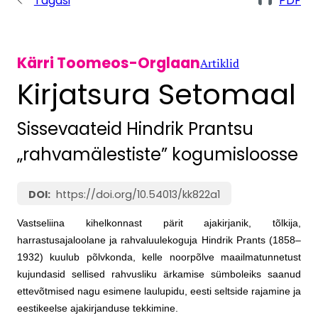
Tagasi
PDF
Kärri Toomeos-Orglaan
Artiklid
Kirjatsura Setomaal
Sissevaateid Hindrik Prantsu
„rahvamälestiste” kogumisloosse
https://doi.org/10.54013/kk822a1
Vastseliina kihelkonnast pärit ajakirjanik, tõlkija,
harrastusajaloolane ja rahvaluulekoguja Hindrik Prants (1858–
1932) kuulub põlvkonda, kelle noorpõlve maailmatunnetust
kujundasid sellised rahvusliku ärkamise sümboleiks saanud
ettevõtmised nagu esimene laulupidu, eesti seltside rajamine ja
eestikeelse ajakirjanduse tekkimine.