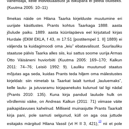
vahendaja, kelle individuaalsust ja isikupära ei peeta oluliseks.
(Kuutma 2005: 10–11)
Ilmekas näide on Hilana Taarka kirjelduste muutumine eri
uurijate käsitlustes. Prants kohtus Taarkaga 1888. aasta
jõulude paiku. 1889. aasta küünlapäeva eel kirjutatud kirjas
Hurdale (EKM EKLA, f 43, m 17:51 [postitempel 1. II] 1889) ei
väljenda ta kuidagimoodi oma „leiu” ebatavalisust. Suurlauliku
staatuse pälvis Taarka alles siis, kui sattus soome uurija Armas
Otto Väisäneni huviorbiiti (Kuutma 2005: 169–170; Kalkun
2011: 74–76; Leisiö 1992: 9). Lauliku muutunud staatus
mõjutas aga seda, kuidas Prants teda hiljem oma mälestustes
kirjeldab: siin nimetab ta Taarkat laialt tuntud „lauluemaks”,
kelle laulu- ja jutuvaramu kirjapanekuks kulunud tal ligi nädal
(Prants 2010: 135). Kuna kirja pandud laulude hulk on
võrdlemisi väike, on Andreas Kalkun (2011: 71) viimase väite
paikapidavuses kahelnud. Milliseid muinasjutte Prants Taarkalt
kirja pani, pole samuti selgunud, küll on aga osa juttude
13
esitajaks märgitud Hilana Vassil (vt H II 3, 421),
nii et pole