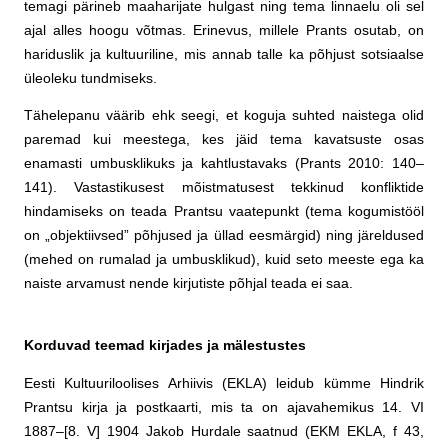
temagi pärineb maaharijate hulgast ning tema linnaelu oli sel
ajal alles hoogu võtmas. Erinevus, millele Prants osutab, on
hariduslik ja kultuuriline, mis annab talle ka põhjust sotsiaalse
üleoleku tundmiseks.
Tähelepanu väärib ehk seegi, et koguja suhted naistega olid
paremad kui meestega, kes jäid tema kavatsuste osas
enamasti umbusklikuks ja kahtlustavaks (Prants 2010: 140–
141). Vastastikusest mõistmatusest tekkinud konfliktide
hindamiseks on teada Prantsu vaatepunkt (tema kogumistööl
on „objektiivsed” põhjused ja üllad eesmärgid) ning järeldused
(mehed on rumalad ja umbusklikud), kuid seto meeste ega ka
naiste arvamust nende kirjutiste põhjal teada ei saa.
Korduvad teemad kirjades ja mälestustes
Eesti Kultuuriloolises Arhiivis (EKLA) leidub kümme Hindrik
Prantsu kirja ja postkaarti, mis ta on ajavahemikus 14. VI
1887–[8. V] 1904 Jakob Hurdale saatnud (EKM EKLA, f 43,