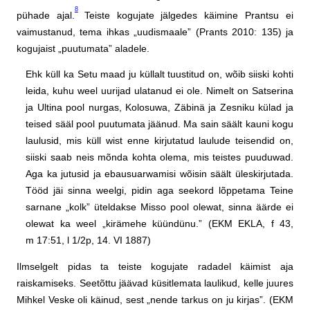
8
pühade ajal.
Teiste kogujate jälgedes käimine Prantsu ei
vaimustanud, tema ihkas „uudismaale” (Prants 2010: 135) ja
kogujaist „puutumata” aladele.
Ehk küll ka Setu maad ju küllalt tuustitud on, wõib siiski kohti
leida, kuhu weel uurijad ulatanud ei ole. Nimelt on Satserina
ja Ultina pool nurgas, Kolosuwa, Zäbinä ja Zesniku külad ja
teised sääl pool puutumata jäänud. Ma sain säält kauni kogu
laulusid, mis küll wist enne kirjutatud laulude teisendid on,
siiski saab neis mõnda kohta olema, mis teistes puuduwad.
Aga ka jutusid ja ebausuarwamisi wõisin säält üleskirjutada.
Tööd jäi sinna weelgi, pidin aga seekord lõppetama Teine
sarnane „kolk” üteldakse Misso pool olewat, sinna äärde ei
olewat ka weel „kirämehe küündünu.” (EKM EKLA, f 43,
m 17:51, l 1/2p, 14. VI 1887)
Ilmselgelt pidas ta teiste kogujate radadel käimist aja
raiskamiseks. Seetõttu jäävad küsitlemata laulikud, kelle juures
Mihkel Veske oli käinud, sest „nende tarkus on ju kirjas”. (EKM