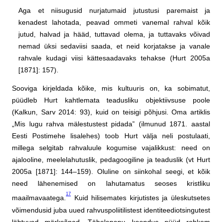
Aga et niisugusid nurjatumaid jutustusi paremaist ja
kenadest lahotada, peavad ommeti vanemal rahval kõik
jutud, halvad ja hääd, tuttavad olema, ja tuttavaks võivad
nemad üksi sedaviisi saada, et neid korjatakse ja vanale
rahvale kudagi viisi kättesaadavaks tehakse (Hurt 2005a
[1871]: 157).
Sooviga kirjeldada kõike, mis kultuuris on, ka sobimatut,
püüdleb Hurt kahtlemata teadusliku objektiivsuse poole
(Kalkun, Sarv 2014: 93), kuid on teisigi põhjusi. Oma artiklis
„Mis lugu rahva mälestustest pidada” (ilmunud 1871. aastal
Eesti Postimehe lisalehes) toob Hurt välja neli postulaati,
millega selgitab rahvaluule kogumise vajalikkust: need on
ajalooline, meelelahutuslik, pedagoogiline ja teaduslik (vt Hurt
2005a [1871]: 144–159). Oluline on siinkohal seegi, et kõik
need lähenemised on lahutamatus seoses kristliku
17
maailmavaatega.
Kuid hilisemates kirjutistes ja üleskutsetes
võimendusid juba uued rahvuspoliitilistest identiteediotsingutest