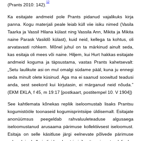
12
(Prants 2010: 142).
Ka esitajate andmeid pole Prants pidanud vajalikuks kirja
panna. Kogu materjali peale leiab küll viie isiku nimed (Vasila
Taarka ja Vassil Hilana külast ning Vassila Ann, Mikita ja Mikita
naine Parask Vasildõ külast), kuid neid, kellega ta kohtus, oli
arvatavasti rohkem. Mõnel juhul on ta märkinud ainult seda,
kas esitaja oli mees või naine. Hiljem, kui Hurt hakkas esitajate
andmeid koguma ja täpsustama, vastas Prants kahetsevalt:
„Setu laulikute asi on mul omalgi südame pääl, kuna ju ennegi
seda minult olete küsinud. Aga ma ei saanud soowitud teadusi
anda, sest seekord kui kirjutasin, ei märganud neid nõuda.”
(EKM EKLA, f 45, m 19:17 [postkaart, postitempel 10. V 1904])
See kahtlemata kõnekas repliik iseloomustab lisaks Prantsu
kogumistööle toonaseid kogumisprintsiipe üldisemalt. Esitajate
anonüümsus peegeldab rahvaluuleteaduse algusaega
iseloomustanud arusaama pärimuse kollektiivsest iseloomust.
Esitaja on selle käsitluse järgi eelnevate põlvede pärimuse