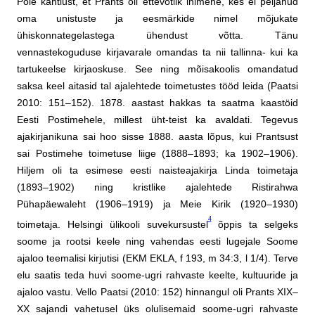
Pole kahtlust, et Prants oli ettevõtlik inimene, kes ei peljanud
oma unistuste ja eesmärkide nimel mõjukate
ühiskonnategelastega ühendust võtta. Tänu
vennastekoguduse kirjavarale omandas ta nii tallinna- kui ka
tartukeelse kirjaoskuse. See ning mõisakoolis omandatud
saksa keel aitasid tal ajalehtede toimetustes tööd leida (Paatsi
2010: 151–152). 1878. aastast hakkas ta saatma kaastöid
Eesti Postimehele, millest üht-teist ka avaldati. Tegevus
ajakirjanikuna sai hoo sisse 1888. aasta lõpus, kui Prantsust
sai Postimehe toimetuse liige (1888–1893; ka 1902–1906).
Hiljem oli ta esimese eesti naisteajakirja Linda toimetaja
(1893–1902) ning kristlike ajalehtede Ristirahwa
Pühapäewaleht (1906–1919) ja Meie Kirik (1920–1930)
4
toimetaja. Helsingi ülikooli suvekursustel
õppis ta selgeks
soome ja rootsi keele ning vahendas eesti lugejale Soome
ajaloo teemalisi kirjutisi (EKM EKLA, f 193, m 34:3, l 1/4). Terve
elu saatis teda huvi soome-ugri rahvaste keelte, kultuuride ja
ajaloo vastu. Vello Paatsi (2010: 152) hinnangul oli Prants XIX–
XX sajandi vahetusel üks olulisemaid soome-ugri rahvaste