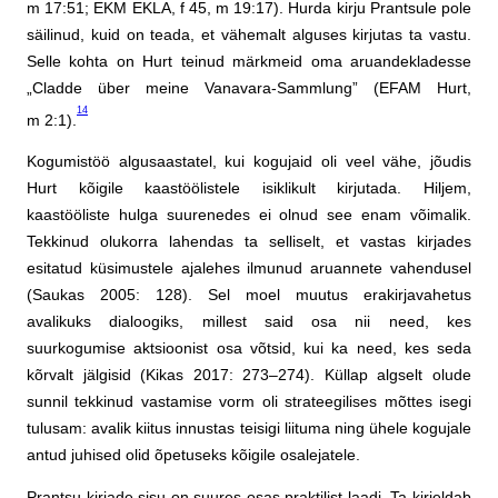
m 17:51; EKM EKLA, f 45, m 19:17). Hurda kirju Prantsule pole
säilinud, kuid on teada, et vähemalt alguses kirjutas ta vastu.
Selle kohta on Hurt teinud märkmeid oma aruandekladesse
„Cladde über meine Vanavara-Sammlung” (EFAM Hurt,
14
m 2:1).
Kogumistöö algusaastatel, kui kogujaid oli veel vähe, jõudis
Hurt kõigile kaastöölistele isiklikult kirjutada. Hiljem,
kaastööliste hulga suurenedes ei olnud see enam võimalik.
Tekkinud olukorra lahendas ta selliselt, et vastas kirjades
esitatud küsimustele ajalehes ilmunud aruannete vahendusel
(Saukas 2005: 128). Sel moel muutus erakirjavahetus
avalikuks dialoogiks, millest said osa nii need, kes
suurkogumise aktsioonist osa võtsid, kui ka need, kes seda
kõrvalt jälgisid (Kikas 2017: 273–274). Küllap algselt olude
sunnil tekkinud vastamise vorm oli strateegilises mõttes isegi
tulusam: avalik kiitus innustas teisigi liituma ning ühele kogujale
antud juhised olid õpetuseks kõigile osalejatele.
Prantsu kirjade sisu on suures osas praktilist laadi. Ta kirjeldab