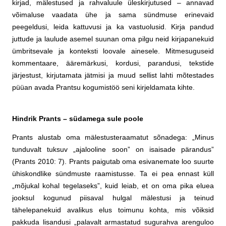
kirjad, mälestused ja rahvaluule üleskirjutused – annavad
võimaluse vaadata ühe ja sama sündmuse erinevaid
peegeldusi, leida kattuvusi ja ka vastuolusid. Kirja pandud
juttude ja laulude asemel suunan oma pilgu neid kirjapanekuid
ümbritsevale ja konteksti loovale ainesele. Mitmesuguseid
kommentaare, ääremärkusi, kordusi, parandusi, tekstide
järjestust, kirjutamata jätmisi ja muud sellist lahti mõtestades
püüan avada Prantsu kogumistöö seni kirjeldamata kihte.
Hindrik Prants – südamega sule poole
Prants alustab oma mälestusteraamatut sõnadega: „Minus
tunduvalt tuksuv „ajalooline soon” on isaisade pärandus”
(Prants 2010: 7). Prants paigutab oma esivanemate loo suurte
ühiskondlike sündmuste raamistusse. Ta ei pea ennast küll
„mõjukal kohal tegelaseks”, kuid leiab, et on oma pika eluea
jooksul kogunud piisaval hulgal mälestusi ja teinud
tähelepanekuid avalikus elus toimunu kohta, mis võiksid
pakkuda lisandusi „palavalt armastatud sugurahva arenguloo