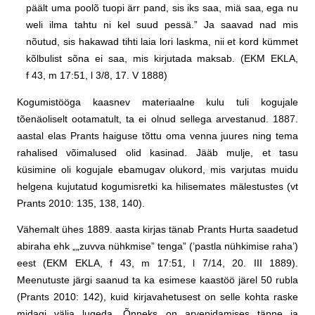
päält uma poolõ tuopi ärr pand, sis iks saa, miä saa, ega nu
weli ilma tahtu ni kel suud pessä.” Ja saavad nad mis
nõutud, sis hakawad tihti laia lori laskma, nii et kord kümmet
kõlbulist sõna ei saa, mis kirjutada maksab. (EKM EKLA,
f 43, m 17:51, l 3/8, 17. V 1888)
Kogumistööga kaasnev materiaalne kulu tuli kogujale
tõenäoliselt ootamatult, ta ei olnud sellega arvestanud. 1887.
aastal elas Prants haiguse tõttu oma venna juures ning tema
rahalised võimalused olid kasinad. Jääb mulje, et tasu
küsimine oli kogujale ebamugav olukord, mis varjutas muidu
helgena kujutatud kogumisretki ka hilisemates mälestustes (vt
Prants 2010: 135, 138, 140).
Vähemalt ühes 1889. aasta kirjas tänab Prants Hurta saadetud
abiraha ehk „„zuvva nühkmise” tenga” (’pastla nühkimise raha’)
eest (EKM EKLA, f 43, m 17:51, l 7/14, 20. III 1889).
Meenutuste järgi saanud ta ka esimese kaastöö järel 50 rubla
(Prants 2010: 142), kuid kirjavahetusest on selle kohta raske
midagi välja lugeda. Õnneks on arvepidamises täpne ja