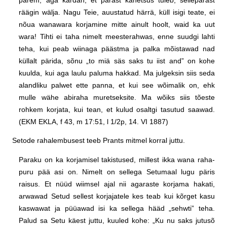
parem, aga kardan, et pärast kahetsus tuleb, sellepärast
räägin wälja. Nagu Teie, auustatud härrä, küll isigi teate, ei
nõua wanawara korjamine mitte ainult hoolt, waid ka uut
wara! Tihti ei taha nimelt meesterahwas, enne suudgi lahti
teha, kui peab wiinaga päästma ja palka mõistawad nad
küllalt pärida, sõnu „to miä säs saks tu iist and” on kohe
kuulda, kui aga laulu paluma hakkad. Ma julgeksin siis seda
alandliku palwet ette panna, et kui see wõimalik on, ehk
mulle wähe abiraha muretseksite. Ma wõiks siis tõeste
rohkem korjata, kui tean, et kulud osaltgi tasutud saawad.
(EKM EKLA, f 43, m 17:51, l 1/2p, 14. VI 1887)
Setode rahalembusest teeb Prants mitmel korral juttu.
Paraku on ka korjamisel takistused, millest ikka wana raha-
puru pää asi on. Nimelt on sellega Setumaal lugu päris
raisus. Et nüüd wiimsel ajal nii agaraste korjama hakati,
arwawad Setud sellest korjajatele kes teab kui kõrget kasu
kaswawat ja püüawad isi ka sellega hääd „sehwti” teha.
Palud sa Setu käest juttu, kuuled kohe: „Ku nu saks jutusõ