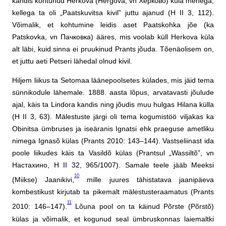
kandis kohtunud Herkova (Hergova, vn Херково) küla mehega,
kellega ta oli „Paatskuvitsa kivil” juttu ajanud (H II 3, 112).
Võimalik, et kohtumine leidis aset Paatskohka jõe (ka
Patskovka, vn Пачковка) ääres, mis voolab küll Herkova küla
alt läbi, kuid sinna ei pruukinud Prants jõuda. Tõenäolisem on,
et juttu aeti Petseri lähedal olnud kivil.
Hiljem liikus ta Setomaa läänepoolsetes külades, mis jäid tema
sünnikodule lähemale. 1888. aasta lõpus, arvatavasti jõulude
ajal, käis ta Lindora kandis ning jõudis muu hulgas Hilana külla
(H II 3, 63). Mälestuste järgi oli tema kogumistöö viljakas ka
Obinitsa ümbruses ja iseäranis Ignatsi ehk praeguse ametliku
nimega Ignasõ külas (Prants 2010: 143–144). Vastseliinast ida
poole liikudes käis ta Vasildõ külas (Prantsul „Wassiltõ”, vn
Настахино, H II 32, 965/1007). Samale teele jääb Meeksi
10
(Miikse) Jaanikivi,
mille juures tähistatava jaanipäeva
kombestikust kirjutab ta pikemalt mälestusteraamatus (Prants
11
2010: 146–147).
Lõuna pool on ta käinud Põrste (Põrstõ)
külas ja võimalik, et kogunud seal ümbruskonnas laiemaltki