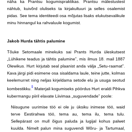
näha ka Prantsu kogumispraktikas. Prantsu mälestustest
nähtub, kuivõrd oluliseks ta kirjakultuuri ja selles osalemist
pidas. See tema identiteedi osa mõjutas lisaks elukutsevalikule
minu hinnangul ka rahvaluule kogumist.
Jakob Hurda tähtis palumine
Tõuke Setomaale minekuks sai Prants Hurda üleskutsest
„Lühikene teadus ja tähtis palumine”, mis ilmus 18. mail 1887
Olewikus. Hurt kirjutab seal plaanist anda välja „Setu-raamat”.
Kava järgi pidi esimene osa sisaldama laule, teine jutte, kolmas
keelemurret ning neljas kirjeldama setode elu ja usuga seotud
6
kombestikku.
Materjali kogumiseks pöördus Hurt eraldi Pihkva
kubermangu piiril elavate Liivimaa „suguvendade” poole:
Niisugune uurimise töö ei ole ju üksiku inimese töö, waid
terve Eestirahwa töö, tema au, tema ilu, tema tulu.
Sellepärast on mull õigus paluda ja lugijal kohus palwet
kuulda. Nimelt palun mina suguvendi Wõru- ja Tartumaal,