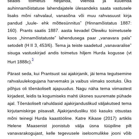
seadis toimetus neljanda, viienda ja kuuenda
auhinnamõistatuse lahendajatele ülesandeks saata vastusele
lisaks mõni rahvalaul, vanasõna või muu rahvasuust kirja
pandud „luule- ehk mõttesünnitus” (Hinnamõistatus 1887:
160). Prants saatis 1887. aasta kevadel Olewiku toimetusele
koos „hinnamõistatuste” lahendusega paar „vanavara pala”
setodelt (H II 3, 453/6). Tema ja teiste saadetud „vanavaralise”
sisuga vastuskirjad andis toimetus hiljem Hurda kogusse (vt
5
Hurt 1888c).
Pärast seda, kui Prantsust sai ajakirjanik, jäi tema tegutsemine
rahvaluulekogujana harvemaks ja vaibus viimaks sootuks. Üks
põhjus oli tõenäoliselt ajapuudus. Nagu näha tema viimastest
kirjadest, leidis ta kogumiseks mahti üksnes suuremate pühade
ajal. Tõenäoliselt rahuldasid ajakirjanduslikud väljakutsed tema
kirjutamiskirge piisavalt. Ajakirjandusliku töö kasuks otsustas
mõni teinegi Hurda kaastööline. Katre Kikase (2017) artiklis
Helene Maasenist joonistub välja üsna tüüpiline pilt
vanavarakogujast, kelle tegevusele iseloomulikke jooni võib