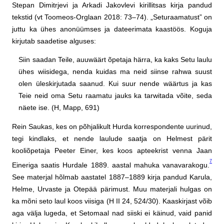
Stepan Dimitrjevi ja Arkadi Jakovlevi kirillitsas kirja pandud
tekstid (vt Toomeos-Orglaan 2018: 73–74). „Seturaamatust” on
juttu ka ühes anonüümses ja dateerimata kaastöös. Koguja
kirjutab saadetise alguses:
Siin saadan Teile, auuwäärt õpetaja härra, ka kaks Setu laulu
ühes wiisidega, nenda kuidas ma neid siinse rahwa suust
olen üleskirjutada saanud. Kui suur nende wäärtus ja kas
Teie neid oma Setu raamatu jauks ka tarwitada võite, seda
näete ise. (H, Mapp, 691)
Rein Saukas, kes on põhjalikult Hurda korrespondente uurinud,
tegi kindlaks, et nende laulude saatja on Helmest pärit
kooliõpetaja Peeter Einer, kes koos apteekrist venna Jaan
7
Eineriga saatis Hurdale 1889. aastal mahuka vanavarakogu.
See materjal hõlmab aastatel 1887–1889 kirja pandud Karula,
Helme, Urvaste ja Otepää pärimust. Muu materjali hulgas on
ka mõni seto laul koos viisiga (H II 24, 524/30). Kaaskirjast võib
aga välja lugeda, et Setomaal nad siiski ei käinud, vaid panid