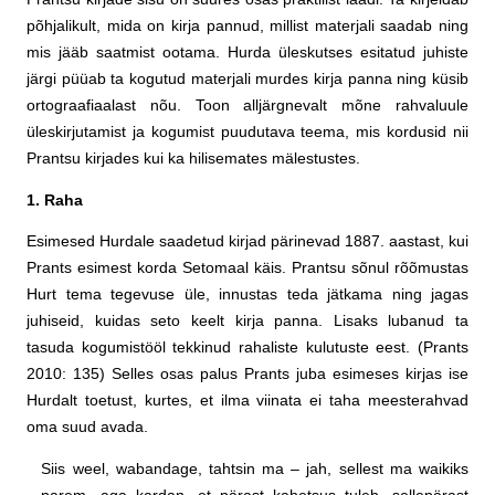
põhjalikult, mida on kirja pannud, millist materjali saadab ning
mis jääb saatmist ootama. Hurda üleskutses esitatud juhiste
järgi püüab ta kogutud materjali murdes kirja panna ning küsib
ortograafiaalast nõu. Toon alljärgnevalt mõne rahvaluule
üleskirjutamist ja kogumist puudutava teema, mis kordusid nii
Prantsu kirjades kui ka hilisemates mälestustes.
1. Raha
Esimesed Hurdale saadetud kirjad pärinevad 1887. aastast, kui
Prants esimest korda Setomaal käis. Prantsu sõnul rõõmustas
Hurt tema tegevuse üle, innustas teda jätkama ning jagas
juhiseid, kuidas seto keelt kirja panna. Lisaks lubanud ta
tasuda kogumistööl tekkinud rahaliste kulutuste eest. (Prants
2010: 135) Selles osas palus Prants juba esimeses kirjas ise
Hurdalt toetust, kurtes, et ilma viinata ei taha meesterahvad
oma suud avada.
Siis weel, wabandage, tahtsin ma – jah, sellest ma waikiks