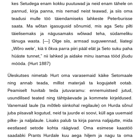
kes Setudega enam kokku puutuwad ja neid enam tähele on
pannud, kirja panna, mis nemad neist teawad, ja siis oma
teadusi mulle töö täiendamiseks lahkeste Peterburisse
saata. Ma wõtan igasugusid sõnumid, mis aga Setu pilti
täielisemaks ja nägusamaks wõiwad teha, südameliku
tänuga wasta. [—] Olge siis, armsad suguwennad, liiategi
„Wõro wele’, kiä ti õkva parra piiri pääl elät ja Seto suku paha
hüäste tunnet,” nii lahked ja aidake minu isamaa tööd jõudu
mööda. (Hurt 1887)
Üleskutses nimetab Hurt oma varasemaid käike Setomaale
ning annab teada, millist materjali ta kogujatelt ootab.
Peamiselt huvitab teda jutuvaramu: ennemuistsed jutud,
usundilised teated ning tähtpäevade ja kommete kirjeldused.
Vanemaid laule (ta mõtleb siinkohal regilaule) on Hurda sõnul
juba piisavalt kogutud, neid ta juurde ei soovi, küll aga uuemaid
pilke- ja naljalaule. Lisaks palub ta kirja panna naljajutte, mida
eestlased setode kohta räägivad. Oma esimese kaastöö
saadabki Prants Hurdale kuu aega hiljem ja nagu ta oma