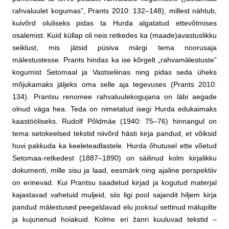
rahvaluulet kogumas”, Prants 2010: 132–148), millest nähtub,
kuivõrd oluliseks pidas ta Hurda algatatud ettevõtmises
osalemist. Kuid küllap oli neis retkedes ka (maade)avastuslikku
seiklust, mis jätsid püsiva märgi tema noorusaja
mälestustesse. Prants hindas ka ise kõrgelt „rahvamälestuste”
kogumist Setomaal ja Vastseliinas ning pidas seda üheks
mõjukamaks jäljeks oma selle aja tegevuses (Prants 2010:
134). Prantsu renomee rahvaluulekogujana on läbi aegade
olnud väga hea. Teda on nimetatud isegi Hurda edukaimaks
kaastööliseks. Rudolf Põldmäe (1940: 75–76) hinnangul on
tema setokeelsed tekstid niivõrd hästi kirja pandud, et võiksid
huvi pakkuda ka keeleteadlastele. Hurda õhutusel ette võetud
Setomaa-retkedest (1887–1890) on säilinud kolm kirjalikku
dokumenti, mille sisu ja laad, eesmärk ning ajaline perspektiiv
on erinevad. Kui Prantsu saadetud kirjad ja kogutud materjal
kajastavad vahetuid muljeid, siis ligi pool sajandit hiljem kirja
pandud mälestused peegeldavad elu jooksul settinud mälupilte
ja kujunenud hoiakuid. Kolme eri žanri kuuluvad tekstid –