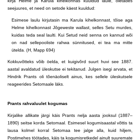
kirja Helme ja Karula kihelkonnas kuuldud laule, oletades
seejuures, et need on setode käest kuuldud:
Esimese laulu kirjutasin ma Karula kihelkonnast, tõise aga
Helme kihelkonnast Jõgeweste wallast, selles Setu murdes,
kuidas teda seal laulti. Kui Setud neid senna on kannud wõi
on nad sellepooliste rahwa sünnitused, ei tea ma mitte
ütelda. (H, Mapp 694)
Kokkuvõtteks võib öelda, et kuigivõrd suurt huvi see 1887.
aastal avaldatud üleskutse ei tekitanud. Julgen isegi arvata, et
Hindrik Prants oli tõenäoliselt ainus, kes sellele üleskutsele
reageerides Setomaale läks.
Prants rahvaluulet kogumas
Kirjalike allikate järgi käis Prants nelja aasta jooksul (1887–
1890) seitse korda Setomaal. Esimesel kogumisaastal võttis ta
lausa kolmel korral Setomaa tee jalge alla, kuid hiljem,
Postimehes töötades, käis ta kogumisretkedel ainult suuremate