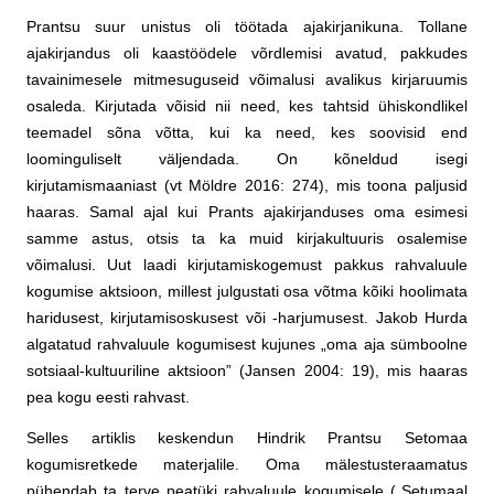
Prantsu suur unistus oli töötada ajakirjanikuna. Tollane
ajakirjandus oli kaastöödele võrdlemisi avatud, pakkudes
tavainimesele mitmesuguseid võimalusi avalikus kirjaruumis
osaleda. Kirjutada võisid nii need, kes tahtsid ühiskondlikel
teemadel sõna võtta, kui ka need, kes soovisid end
loominguliselt väljendada. On kõneldud isegi
kirjutamismaaniast (vt Möldre 2016: 274), mis toona paljusid
haaras. Samal ajal kui Prants ajakirjanduses oma esimesi
samme astus, otsis ta ka muid kirjakultuuris osalemise
võimalusi. Uut laadi kirjutamiskogemust pakkus rahvaluule
kogumise aktsioon, millest julgustati osa võtma kõiki hoolimata
haridusest, kirjutamisoskusest või -harjumusest. Jakob Hurda
algatatud rahvaluule kogumisest kujunes „oma aja sümboolne
sotsiaal-kultuuriline aktsioon” (Jansen 2004: 19), mis haaras
pea kogu eesti rahvast.
Selles artiklis keskendun Hindrik Prantsu Setomaa
kogumisretkede materjalile. Oma mälestusteraamatus
pühendab ta terve peatüki rahvaluule kogumisele („Setumaal