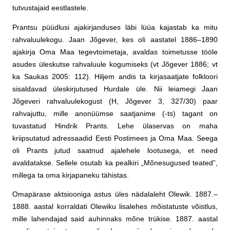
tutvustajaid eestlastele.
Prantsu püüdlusi ajakirjanduses läbi lüüa kajastab ka mitu
rahvaluulekogu. Jaan Jõgever, kes oli aastatel 1886–1890
ajakirja Oma Maa tegevtoimetaja, avaldas toimetusse tööle
asudes üleskutse rahvaluule kogumiseks (vt Jõgever 1886; vt
ka Saukas 2005: 112). Hiljem andis ta kirjasaatjate folkloori
sisaldavad üleskirjutused Hurdale üle. Nii leiamegi Jaan
Jõgeveri rahvaluulekogust (H, Jõgever 3, 327/30) paar
rahvajuttu, mille anonüümse saatjanime (-ts) tagant on
tuvastatud Hindrik Prants. Lehe ülaservas on maha
kriipsutatud adressaadid Eesti Postimees ja Oma Maa. Seega
oli Prants jutud saatnud ajalehele lootusega, et need
avaldatakse. Sellele osutab ka pealkiri „Mõnesugused teated”,
millega ta oma kirjapaneku tähistas.
Omapärase aktsiooniga astus üles nädalaleht Olewik. 1887.–
1888. aastal korraldati Olewiku lisalehes mõistatuste võistlus,
mille lahendajad said auhinnaks mõne trükise. 1887. aastal