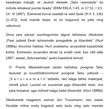
kaaskirjas märgib, et „teuksil olewale „Setu raamatule” ka
mõnda lehekest juurde lisada” (EKM EKLA, f 43, m 17:51, l 1/1,
14. VI 1887). Esimesel korral saadab ta seto laule (H II 3, 1/62
(1–47)), kuid mainib kirjas, et on kogunud ka jutte ning
uskumusi.
Üsna pea pärast suurkogumise algust tähistava üleskutse
„Paar palwid Eesti ärksamaile poegadele ja tütardele” (Hurt
1888a) ilmumist hakkas Hurt avaldama aruandeid kaastööde
kohta. Esimeses aruandes tänas ta eraldi neid, kes olid talle
1887. aastal „Seturaamatu” jaoks kaastööd teinud.
H. Prants Wastselinnast saatis kaheksa poognat Setu
laulusid ja kuustõistkümmend poognat Setu juttusid –
„S e t u r a a m a t u” tarbeks, üks wäga tähtis materjaal,
nimelt jutud. Laulud on suuremat jagu tõisendid neist, mis
juba korjatud, aga mõned wäga hääd tõisendid. (Hurt 1888b)
Üleskutsele reageeris samuti Jüri Truusmann, kes saatis
Hurdale mõne enda kogutud seto laulu ning seto meeste