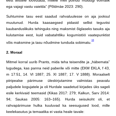
eest teistele loovutada, millele meil polnud muidugi võimalik
ega vajagi vastu vaielda” (Põldmäe 2023: 290).
Suhtumine tasu eest saadud rahvaluulesse on aja jooksul
muutunud. Hurda kaasaegsed pidasid sellist teguviisi
kaubanduslikuks tehinguks ning maksmist õiglaseks tasuks aja
kulutamise eest, kuid vabatahtliku kogumistöö vaatepunktist
16
võis maksmine ja tasu nõudmine tunduda sobimatu.
2. Moraal
Mitmel korral uurib Prants, mida teha teisendite ja „häbemata”
lugudega, kas panna neid paberile või mitte (EKM EKLA, f 43,
m 17:51, 14. VI 1887; 25. XI 1887; 17. V 1888). Moraalselt
piiripealse pärimuse üleskirjutamine valmistas peavalu
paljudele kogujatele ja oli Hurdale saadetud kirjades üks sageli
esile kerkivaid teemasid (Kikas 2017: 279; Kalkun, Sarv 2014:
94; Saukas 2005: 163–165). Hurda seisukoht oli, et
rahvapärimuse hulka kuuluvad ka seesugused lood, mille
keelekasutus ja temaatika ei vasta heale tavale: