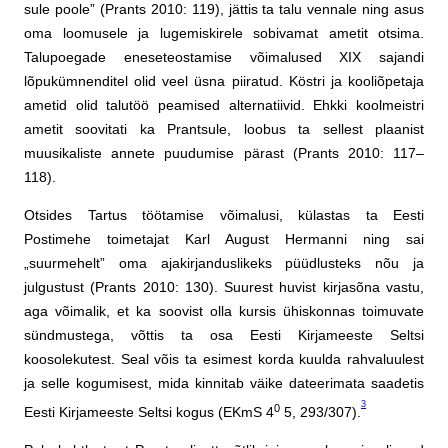
sule poole” (Prants 2010: 119), jättis ta talu vennale ning asus
oma loomusele ja lugemiskirele sobivamat ametit otsima.
Talupoegade eneseteostamise võimalused XIX sajandi
lõpukümnenditel olid veel üsna piiratud. Köstri ja kooliõpetaja
ametid olid talutöö peamised alternatiivid. Ehkki koolmeistri
ametit soovitati ka Prantsule, loobus ta sellest plaanist
muusikaliste annete puudumise pärast (Prants 2010: 117–
118).
Otsides Tartus töötamise võimalusi, külastas ta Eesti
Postimehe toimetajat Karl August Hermanni ning sai
„suurmehelt” oma ajakirjanduslikeks püüdlusteks nõu ja
julgustust (Prants 2010: 130). Suurest huvist kirjasõna vastu,
aga võimalik, et ka soovist olla kursis ühiskonnas toimuvate
sündmustega, võttis ta osa Eesti Kirjameeste Seltsi
koosolekutest. Seal võis ta esimest korda kuulda rahvaluulest
ja selle kogumisest, mida kinnitab väike dateerimata saadetis
3
0
Eesti Kirjameeste Seltsi kogus (EKmS 4
5, 293/307).