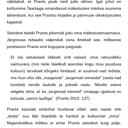
välistatud, et Prants peab neid jutte silmas. Igal juhul on
kohtumine Taarkaga omandanud mälestustes märksa suurema
tähenduse, kui see Prantsu kirjades ja pärimuse üleskirjutustes
kajastub.
Setodest teebki Prants pikemalt juttu oma mälestusteraamatus.
Järgnevas tsitaadis väljendub üsna ilmekalt see, millisesse
positsiooni Prants end kogujana paigutab:
Et siis setukesed üldiselt, eriti naised, oma rahvuslikku
vaimuvara (mis neile täielikult asendas kogu muu puuduva
kultuuri) tarviliselt kõrgeks hindasid, ei suutnud nad mõista,
mis huvi võis olla „maapoole” „targemail inimestel” (seda nad
tundsid) nende laulude ja juttude vastu. Nõudis vaeva
selgeks teha, et ka „targemail inimesil” omajagu igatsust on
tutvuda „vanno laulõga”. (Prants 2010: 137)
Prants kasutab siinkohal huvitavat võtet: seto naiste ehk
„teiste” suu läbi kirjeldab ta haritud ja kultuurset „mina”.
Majanduslikus mõttes ei erine Prants setodest kuigi palju,