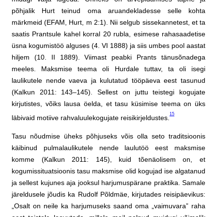
põhjalik Hurt teinud oma aruandekladesse selle kohta
märkmeid (EFAM, Hurt, m 2:1). Nii selgub sissekannetest, et ta
saatis Prantsule kahel korral 20 rubla, esimese rahasaadetise
üsna kogumistöö alguses (4. VI 1888) ja siis umbes pool aastat
hiljem (10. II 1889). Viimast peabki Prants tänusõnadega
meeles. Maksmise teema oli Hurdale tuttav, ta oli isegi
laulikutele nende vaeva ja kulutatud tööpäeva eest tasunud
(Kalkun 2011: 143–145). Sellest on juttu teistegi kogujate
kirjutistes, võiks lausa öelda, et tasu küsimise teema on üks
15
läbivaid motiive rahvaluulekogujate reisikirjeldustes.
Tasu nõudmise üheks põhjuseks võis olla seto traditsioonis
käibinud pulmalaulikutele nende laulutöö eest maksmise
komme (Kalkun 2011: 145), kuid tõenäolisem on, et
kogumissituatsioonis tasu maksmise olid kogujad ise algatanud
ja sellest kujunes aja jooksul harjumuspärane praktika. Samale
järeldusele jõudis ka Rudolf Põldmäe, kirjutades reisipäevikus:
„Osalt on neile ka harjumuseks saand oma „vaimuvara” raha