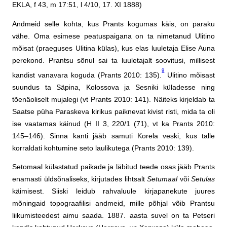
EKLA, f 43, m 17:51, l 4/10, 17. XI 1888)
Andmeid selle kohta, kus Prants kogumas käis, on paraku
vähe. Oma esimese peatuspaigana on ta nimetanud Ulitino
mõisat (praeguses Ulitina külas), kus elas luuletaja Elise Auna
perekond. Prantsu sõnul sai ta luuletajalt soovitusi, millisest
9
kandist vanavara koguda (Prants 2010: 135).
Ulitino mõisast
suundus ta Säpina, Kolossova ja Sesniki küladesse ning
tõenäoliselt mujalegi (vt Prants 2010: 141). Näiteks kirjeldab ta
Saatse püha Paraskeva kirikus paiknevat kivist risti, mida ta oli
ise vaatamas käinud (H II 3, 220/1 (71), vt ka Prants 2010:
145–146). Sinna kanti jääb samuti Korela veski, kus talle
korraldati kohtumine seto laulikutega (Prants 2010: 139).
Setomaal külastatud paikade ja läbitud teede osas jääb Prants
enamasti üldsõnaliseks, kirjutades lihtsalt
Setumaal
või
Setulas
käimisest. Siiski leidub rahvaluule kirjapanekute juures
mõningaid topograafilisi andmeid, mille põhjal võib Prantsu
liikumisteedest aimu saada. 1887. aasta suvel on ta Petseri