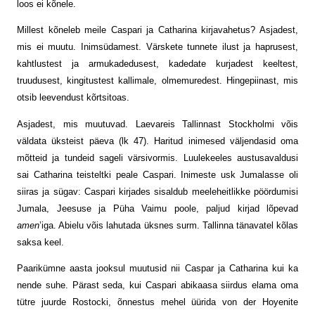
loos ei kõnele.
Millest kõneleb meile Caspari ja Catharina kirjavahetus? Asjadest,
mis ei muutu. Inimsüdamest. Värskete tunnete ilust ja haprusest,
kahtlustest ja armukadedusest, kadedate kurjadest keeltest,
truudusest, kingitustest kallimale, olmemuredest. Hingepiinast, mis
otsib leevendust kõrtsitoas.
Asjadest, mis muutuvad. Laevareis Tallinnast Stockholmi võis
väldata üksteist päeva (lk 47). Haritud inimesed väljendasid oma
mõtteid ja tundeid sageli värsi­vormis. Luulekeeles austusavaldusi
sai Catharina teisteltki peale Caspari. Inimeste usk Jumalasse oli
siiras ja sügav: Caspari kirjades sisaldub meeleheitlikke pöördumisi
Jumala, Jeesuse ja Püha Vaimu poole, paljud kirjad lõpevad
amen
’iga. Abielu võis lahutada üksnes surm. Tallinna tänavatel kõlas
saksa keel.
Paarikümne aasta jooksul muutusid nii Caspar ja Catharina kui ka
nende suhe. Pärast seda, kui Caspari abikaasa siirdus elama oma
tütre juurde Rostocki, õnnestus mehel üürida von der Hoyenite