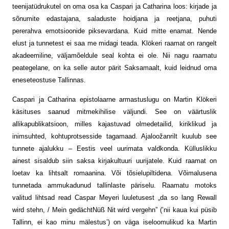
teenijatüdrukutel on oma osa ka Caspari ja Catharina loos: kirjade ja
sõnumite edastajana, saladuste hoidjana ja reetjana, puhuti
pererahva emotsioonide piksevardana. Kuid mitte enamat. Nende
elust ja tunnetest ei saa me midagi teada. Klökeri raamat on rangelt
akadeemiline, väljamõeldule seal kohta ei ole. Nii nagu raamatu
peategelane, on ka selle autor pärit Saksamaalt, kuid leidnud oma
eneseteostuse Tallinnas.
Caspari ja Catharina epistolaarne armastuslugu on Martin Klökeri
käsituses saanud mitmekihilise väljundi. See on väärtuslik
allikapublikatsioon, milles kajastuvad olmedetailid, kiriklikud ja
inimsuhted, kohtuprotsesside tagamaad. Ajaloožanrilt kuulub see
tunnete ajalukku – Eestis veel uurimata valdkonda. Külluslikku
ainest sisaldub siin saksa kirja­kultuuri uurijatele. Kuid raamat on
loetav ka lihtsalt romaanina. Või tõsielupiltidena. Võimalusena
tunnetada ammukadunud tallinlaste päriselu. Raamatu motoks
valitud lihtsad read Caspar Meyeri luuletusest „da so lang Rewall
wird stehn, / Mein gedächtNüß Nit wird vergehn” (’nii kaua kui püsib
Tallinn, ei kao minu mälestus’) on väga iseloomulikud ka Martin