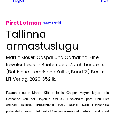
Tagasi
PDF
Piret Lotman
Raamatuid
Tallinna
armastuslugu
Martin Klöker. Caspar und Catharina. Eine
Revaler Liebe in Briefen des 17. Jahr­hunderts.
(Baltische literarische Kultur, Band 2.) Berlin:
LIT Verlag, 2020. 352 lk.
Raamatu autor Martin Klöker leidis Caspar Meyeri kirjad neiu
Catharina von der Hoyenile XVI–XVIII sajandist pärit juhuluulet
otsides Tallinna Linnaarhiivist 1995. aastal. Neiu Catharinale
pühendatud värsid olid lisatud Caspari armastuskirjadele, paraku olid