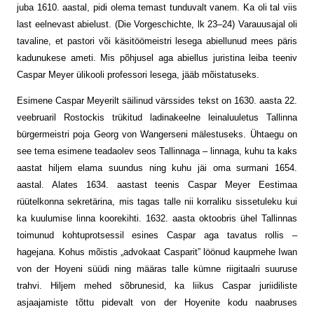
juba 1610. aastal, pidi olema temast tunduvalt vanem. Ka oli tal viis
last eelnevast abielust. (Die Vorgeschichte, lk 23–24) Varauusajal oli
tavaline, et pastori või käsitöömeistri lesega abiellunud mees päris
kadunukese ameti. Mis põhjusel aga abi­ellus juristina leiba teeniv
Caspar Meyer ülikooli professori lesega, jääb mõista­tuseks.
Esimene Caspar Meyerilt säilinud värssides tekst on 1630. aasta 22.
veebruaril Rostockis trükitud ladinakeelne leina­luuletus Tallinna
bürgermeistri poja Georg von Wangerseni mälestuseks. Ühtaegu on
see tema esimene teadaolev seos Tallinnaga – linnaga, kuhu ta kaks
aastat hiljem elama suundus ning kuhu jäi oma surmani 1654.
aastal. Alates 1634. aastast teenis Caspar Meyer Eestimaa
rüütelkonna sekretärina, mis tagas talle nii korraliku sissetuleku kui
ka kuulumise linna koorekihti. 1632. aasta oktoobris ühel Tallinnas
toimunud kohtuprotsessil esines Caspar aga tavatus rollis –
hagejana. Kohus mõistis „advokaat Casparit” löönud kaupmehe Iwan
von der Hoyeni süüdi ning määras talle kümne riigitaalri suuruse
trahvi. Hiljem mehed sõbrunesid, ka liikus Caspar juriidiliste
asjaajamiste tõttu pidevalt von der Hoyenite kodu naabruses