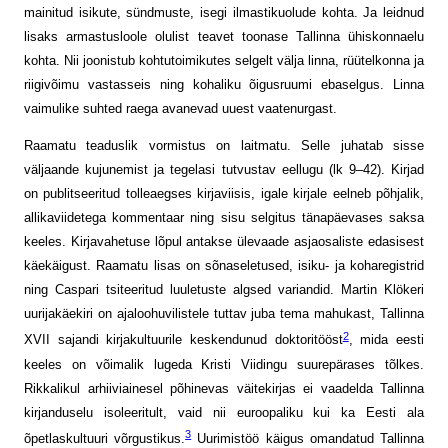
mainitud isikute, sündmuste, isegi ilmastikuolude kohta. Ja leidnud
lisaks armastusloole olulist teavet toonase Tallinna ühiskonnaelu
kohta. Nii joonistub kohtutoimikutes selgelt välja linna, rüütelkonna ja
riigivõimu vastasseis ning kohaliku õigusruumi ebaselgus. Linna
vaimulike suhted raega avanevad uuest vaatenurgast.
Raamatu teaduslik vormistus on laitmatu. Selle juhatab sisse
väljaande kujunemist ja tegelasi tutvustav eellugu (lk 9–42). Kirjad
on publitseeritud tolleaegses kirjaviisis, igale kirjale eelneb põhjalik,
allika­viidetega kommentaar ning sisu selgitus tänapäevases saksa
keeles. Kirjavahetuse lõpul antakse ülevaade asjaosaliste edasisest
käekäigust. Raamatu lisas on sõna­seletused, isiku- ja koharegistrid
ning ­Caspari tsiteeritud luuletuste algsed variandid. Martin Klökeri
uurijakäekiri on ajaloohuvilistele tuttav juba tema mahukast, Tallinna
2
XVII sajandi kirjakultuurile keskendunud doktoritööst
, mida eesti
keeles on võimalik lugeda Kristi Viidingu suure­pärases tõlkes.
Rikkalikul arhiivi­ainesel põhinevas väitekirjas ei vaadelda Tallinna
kirjanduselu isoleeritult, vaid nii euroopaliku kui ka Eesti ala
3
õpetlaskultuuri võrgustikus.
Uurimistöö käigus omandatud Tallinna