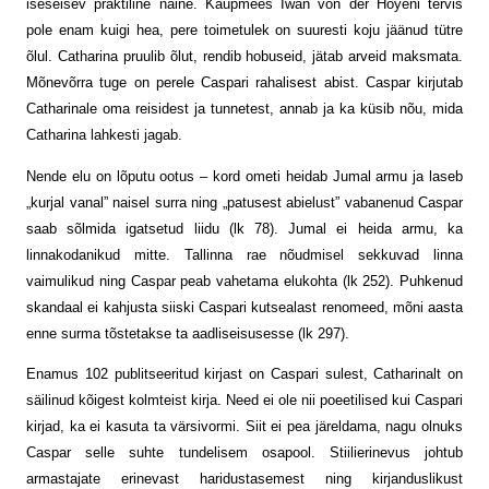
iseseisev praktiline naine. Kaupmees Iwan von der Hoyeni tervis
pole enam kuigi hea, pere toimetulek on suuresti koju jäänud tütre
õlul. Catharina pruulib õlut, rendib hobuseid, jätab arveid maksmata.
Mõnevõrra tuge on perele Caspari rahalisest abist. Caspar kirjutab
Catharinale oma reisidest ja tunnetest, annab ja ka küsib nõu, mida
Catharina lahkesti jagab.
Nende elu on lõputu ootus – kord ometi heidab Jumal armu ja laseb
„kurjal vanal” naisel surra ning „patusest abielust” vabanenud Caspar
saab sõlmida igatsetud liidu (lk 78). Jumal ei heida armu, ka
linnakodanikud mitte. Tallinna rae nõudmisel sekkuvad linna
vaimulikud ning Caspar peab vahetama elukohta (lk 252). Puhkenud
skandaal ei kahjusta siiski Cas
pari kutse­alast renomeed, mõni aasta
enne surma tõstetakse ta aadliseisusesse (lk 297).
Enamus 102 publitseeritud kirjast on Caspari sulest, Catharinalt on
säilinud kõigest kolmteist kirja. Need ei ole nii poeetilised kui Caspari
kirjad, ka ei kasuta ta värsivormi. Siit ei pea järeldama, nagu olnuks
Caspar selle suhte tundelisem osapool. Stiilierinevus johtub
armastajate erinevast haridustasemest ning kirjanduslikust