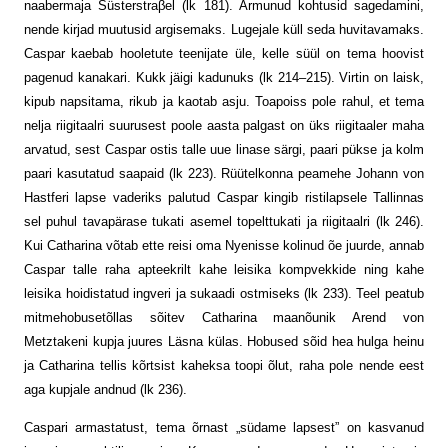
naabermaja Süsterstraβel (lk 181). Armunud kohtusid sagedamini,
nende kirjad muutusid argisemaks. Lugejale küll seda huvitavamaks.
Caspar kaebab hooletute teenijate üle, kelle süül on tema hoovist
pagenud kanakari. Kukk jäigi kadunuks (lk 214–215). Virtin on laisk,
kipub napsitama, rikub ja kaotab asju. Toapoiss pole rahul, et tema
nelja riigitaalri suurusest poole aasta palgast on üks riigitaaler maha
arvatud, sest Caspar ostis talle uue linase särgi, paari pükse ja kolm
paari kasutatud saapaid (lk 223). Rüütelkonna peamehe Johann von
Hastferi lapse vaderiks palutud Caspar kingib ristilapsele Tallinnas
sel puhul tavapärase tukati asemel topelttukati ja riigitaalri (lk 246).
Kui Catharina võtab ette reisi oma Nyenisse kolinud õe juurde, annab
Caspar talle raha apteekrilt kahe leisika kompvekkide ning kahe
leisika hoidistatud ingveri ja sukaadi ostmiseks (lk 233). Teel peatub
mitmehobusetõllas sõitev ­Catharina maanõunik Arend von
Metztakeni kupja juures Läsna külas. Hobused sõid hea hulga heinu
ja Catharina tellis kõrtsist kaheksa toopi õlut, raha pole nende eest
aga kupjale andnud (lk 236).
Caspari armastatust, tema õrnast „südame lapsest” on kasvanud