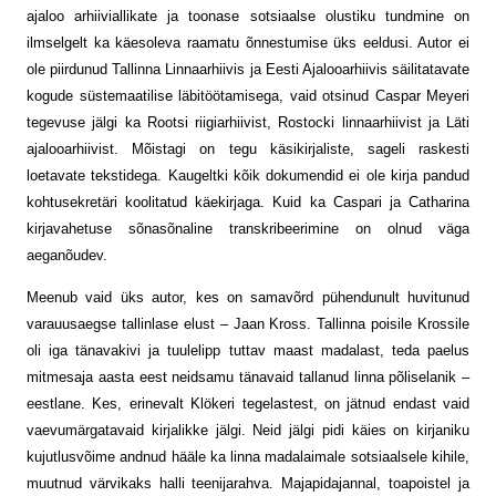
ajaloo arhiiviallikate ja toonase sotsiaalse olustiku tundmine on
ilmselgelt ka käesoleva raamatu õnnestumise üks eeldusi. Autor ei
ole piirdunud Tallinna Linna­arhiivis ja Eesti Ajaloo­arhiivis säilitatavate
kogude süstemaatilise läbitöötamisega, vaid otsinud Caspar Meyeri
tegevuse jälgi ka Rootsi riigiarhiivist, Rostocki linna­arhiivist ja Läti
ajalooarhiivist. Mõistagi on tegu käsikirjaliste, sageli raskesti
loetavate tekstidega. Kaugeltki kõik dokumendid ei ole kirja pandud
kohtusekretäri koolitatud käekirjaga. Kuid ka Caspari ja Catharina
kirjavahetuse sõnasõnaline transkribeerimine on olnud väga
aeganõudev.
Meenub vaid üks autor, kes on samavõrd pühendunult huvitunud
varauusaegse tallinlase elust – Jaan Kross. Tallinna poisile Krossile
oli iga tänavakivi ja tuule­lipp tuttav maast madalast, teda paelus
mitmesaja aasta eest neidsamu tänavaid tallanud linna põliselanik –
eestlane. Kes, erinevalt Klökeri tegelastest, on jätnud endast vaid
vaevumärgatavaid kirjalikke jälgi. Neid jälgi pidi käies on kirjaniku
kujutlusvõime andnud hääle ka linna madalaimale sotsiaalsele kihile,
muutnud värvikaks halli teenijarahva. Majapidajannal, toapoistel ja