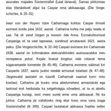
asuvates majades Süsterstraßel (Laial tänaval). Samas piirkonnas
elas tõenäoliselt algul ka Caspar oma abikaasaga. (Die Vorge­
schichte, lk 25–31)
Iwan von der Hoyeni tütre Catharinaga kohtus Caspar ilmselt
esimest korda juba 1632. aastal. Catharina kohta me palju teada ei
saa. Tal oli vend Jürgen ja noorem õde Anna. Esmakohtumisel
Caspariga oli ta veel lapseeas, sündinud arvatavasti 1621. aasta
paiku. (Die Vorgeschichte, lk 32–34) Caspari esimene kiri Catharinale
1636. aastal on kohmakates aleksandriinides austusavaldus neiu
nimepäeva puhul. Kirjale lisatud kingitus näib viitavat tema
sügavamatele tunnetele (lk 45–46). Catharina esimene säilinud kiri
Casparile 1637. aasta juulist reedab armunud tütarlast (lk 47–48).
Järgnevatel aastatel on kaunilt Catharinalt saanud korvi mitu
kosilast. Catharina jäi truuks oma abielumehest armastatule ega
lasknud end heidutada ka selgeltnägija sõnadest, et ta ei abiellu
Caspariga kunagi, sest mees sureb enne oma abikaasat. Nii ka
juhtus. Catharina jäi vallaliseks ning elas koos oma vana isaga
Süsterstraßel (lk 300). Caspari laulatatud abikaasa Sophia selles