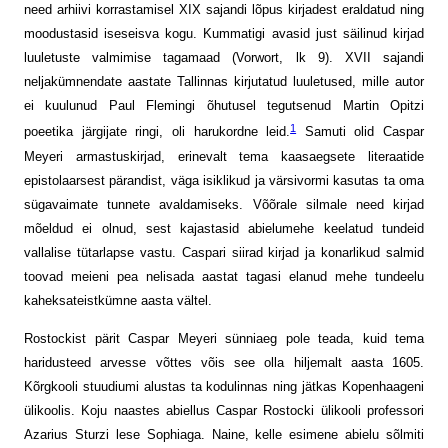
need arhiivi korrastamisel XIX sajandi lõpus kirjadest eraldatud ning
moodustasid iseseisva kogu. Kummatigi avasid just säilinud kirjad
luuletuste valmimise tagamaad (Vorwort, lk 9). XVII sajandi
neljakümnendate aastate Tallinnas kirjutatud luuletused, mille autor
ei kuulunud Paul Flemingi õhutusel tegutsenud Martin Opitzi
1
poeetika järgijate ringi, oli harukordne leid.
Samuti olid Caspar
Meyeri armastuskirjad, erinevalt tema kaasaegsete literaatide
epistolaarsest pärandist, väga isiklikud ja värsivormi kasutas ta oma
sügavaimate tunnete avaldamiseks. Võõrale silmale need kirjad
mõeldud ei olnud, sest kajastasid abielumehe keelatud tundeid
vallalise tütarlapse vastu. Caspari siirad kirjad ja konarlikud salmid
toovad meieni pea nelisada aastat tagasi elanud mehe tundeelu
kaheksateistkümne aasta vältel.
Rostockist pärit Caspar Meyeri sünni­aeg pole teada, kuid tema
haridusteed arvesse võttes võis see olla hiljemalt aasta 1605.
Kõrgkooli stuudiumi alustas ta kodulinnas ning jätkas Kopenhaageni
ülikoolis. Koju naastes abiellus Caspar Rostocki ülikooli professori
Azarius Sturzi lese Sophiaga. Naine, kelle esimene abielu sõlmiti