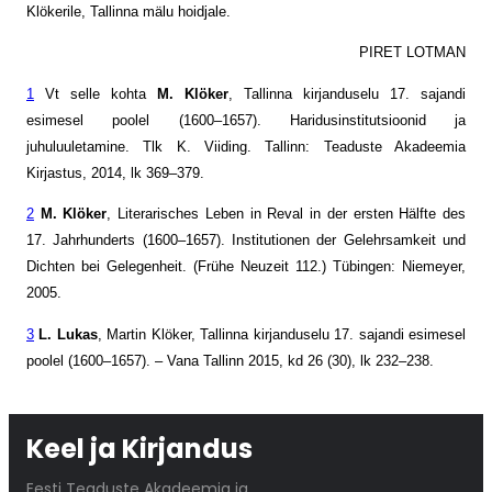
Klökerile, Tallinna mälu hoidjale.
PIRET LOTMAN
1
Vt selle kohta
M. Klöker
, Tallinna kirjanduselu 17. sajandi
esimesel poolel (1600–1657). Haridusinstitutsioonid ja
juhuluuletamine. Tlk K. Viiding. Tallinn: Teaduste Akadeemia
Kirjastus, 2014, lk 369–379.
2
M. Klöker
, Literarisches Leben in Reval in der ersten Hälfte des
17. Jahrhunderts (1600–1657). Institutionen der Gelehrsamkeit und
Dichten bei Gelegenheit. (­Frühe Neuzeit 112.) Tübingen: Niemeyer,
2005.
3
L. Lukas
, Martin Klöker, Tallinna kirjanduselu 17. sajandi esimesel
poolel (1600–1657). – Vana Tallinn 2015, kd 26 (30), lk 232–238.
Keel ja Kirjandus
Eesti Teaduste Akadeemia ja