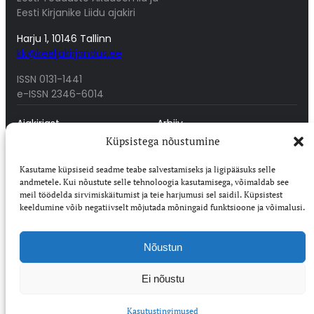
Eesti Kirjanike Liidu ajakiri
Harju 1, 10146 Tallinn
kk@keeljakirjandus.ee
ISSN 0131-1441
e-ISSN 2346-6014
Ajakirjast
Arhiiv
Toimetus
Auhinnad
Küpsistega nõustumine
Lugejale
Autorid
Autorile
Digar 2017-tänapäev
Kasutame küpsiseid seadme teabe salvestamiseks ja ligipääsuks selle
Digar 1958-2016
andmetele. Kui nõustute selle tehnoloogia kasutamisega, võimaldab see
meil töödelda sirvimiskäitumist ja teie harjumusi sel saidil. Küpsistest
keeldumine võib negatiivselt mõjutada mõningaid funktsioone ja võimalusi.
Osta
Ligipääsetavus
Telli Eestisse
Kasutustingimused
Nõustun
Telli välismaale
Toeta
Ei nõustu
1K
DIGITAL
Kasutustingimused