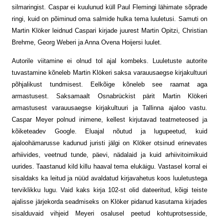
silmaringist. Caspar ei kuulunud küll Paul Flemingi lähimate sõprade
ringi, kuid on põiminud oma salmide hulka tema luuletusi. Samuti on
Martin Klöker leidnud Caspari kirjade juurest Martin Opitzi, Christian
Brehme, Georg Weberi ja Anna Ovena Hoijersi luulet.
Autorile viitamine ei olnud tol ajal kombeks. Luuletuste autorite
tuvastamine kõneleb Martin Klökeri saksa varauusaegse kirjakultuuri
põhjalikust tundmisest. Eelkõige kõneleb see raamat aga
armastusest. Saksamaalt Osnabrückist pärit Martin Klökeri
armastusest varauusaegse kirjakultuuri ja Tallinna ajaloo vastu.
Caspar Meyer polnud inimene, ­kellest kirjutavad teatmeteosed ja
kõike­teadev Google. Eluajal nõutud ja lugu­peetud, kuid
ajaloohämarusse kadunud juristi jälgi on Klöker otsinud erinevates
arhiivides, veetnud tunde, päevi, nädalaid ja kuid arhiivitoimikuid
uurides. Taastanud kild killu haaval tema elukäigu. Vastasel korral ei
sisaldaks ka leitud ja nüüd avaldatud kirjavahetus koos luuletustega
terviklikku lugu. Vaid kaks kirja 102-st olid dateeritud, kõigi teiste
ajalisse järjekorda seadmiseks on Klöker pidanud kasutama kirjades
sisalduvaid vihjeid Meyeri osalusel peetud kohtuprotsesside,