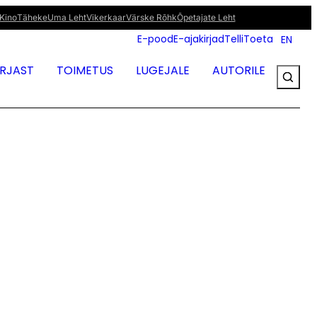
Kino
Täheke
Uma Leht
Vikerkaar
Värske Rõhk
Õpetajate Leht
E-pood
E-ajakirjad
Telli
Toeta
EN
IRJAST
TOIMETUS
LUGEJALE
AUTORILE