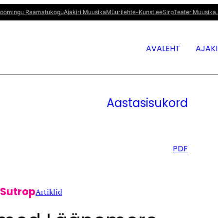
oomingu Raamatukogu
Ajakiri Muusika
Müürileht
e-Kunst.ee
Sirp
Teater.Muusika.
AVALEHT
AJAK
Aastasisukord
PDF
Sutrop
Artiklid