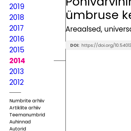
Põhivärvi
2019
ümbruse ke
2018
2017
Areaalsed, universa
2016
https://doi.org/10.540
2015
2014
2013
2012
Numbrite arhiiv
Artiklite arhiiv
Teemanumbrid
Auhinnad
Autorid