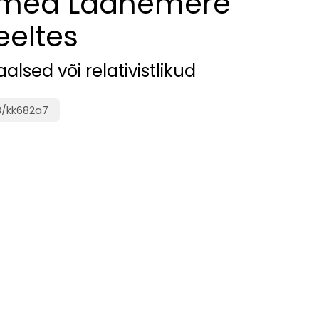
nimed Läänemere
eltes
alsed või relativistlikud
13/kk682a7